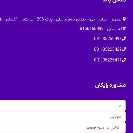
تماس با ما
اصفهان ،خیابان جی ، ابتدای مسجد علی ، پلاک 296 ، ساختمان آکسان ، طبقه اول
کد پستی : 8156166499
031-35252498
031-35225429
031-35225411
مشاوره رایگان