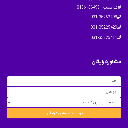
کد پستی : 8156166499
031-35252498
031-35225429
031-35225411
مشاوره رایگان